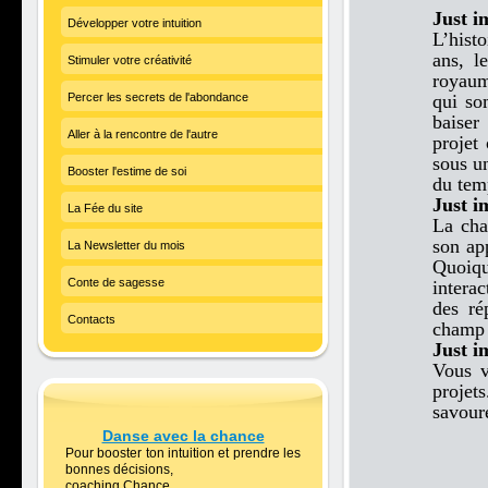
Just 
Développer votre intuition
L’hist
ans, l
Stimuler votre créativité
royaum
Percer les secrets de l'abondance
qui so
baiser
Aller à la rencontre de l'autre
projet 
sous u
Booster l'estime de soi
du tem
Just 
La Fée du site
La cha
son ap
La Newsletter du mois
Quoiqu
Conte de sagesse
intera
des ré
Contacts
champ 
Just 
Vous v
projet
savour
Danse avec la chance
Pour booster ton intuition et prendre les
bonnes décisions,
coaching Chance