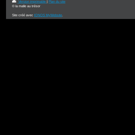
Version imprimable
|
Plan du site
© la malle au trésor
Site créé avec
IONOS MyWebsite
.