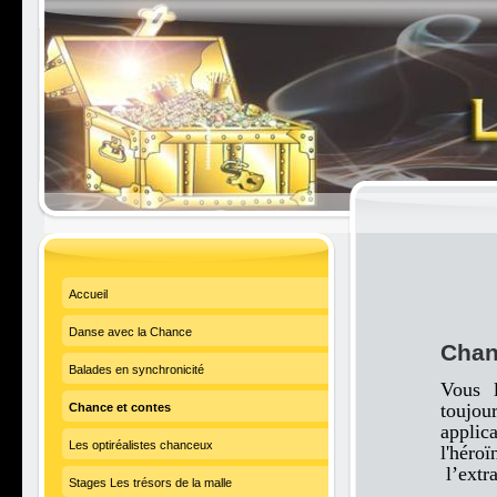
Accueil
Danse avec la Chance
Chan
Balades en synchronicité
Vous 
toujou
Chance et contes
applic
Les optiréalistes chanceux
l'héroï
l’extra
Stages Les trésors de la malle