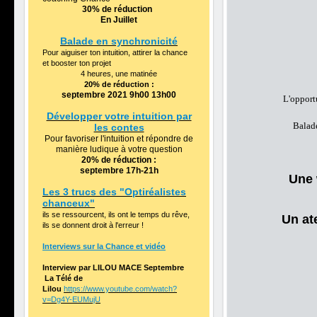
30%
de réduction
En Juillet
Balade en synchronicité
Pour aiguiser ton intuition, attirer la chance
et booster ton projet
4 heures, une matinée
20% de réduction :
septembre 2021 9h00 13h00
L'opportu
Développer votre intuition par
Balade
les contes
Pour favoriser l'intuition et répondre de
manière ludique à votre question
20% de réduction :
septembre 17h-21h
Une 
Les 3 trucs des "Optiréalistes
chanceux"
ils se ressourcent, ils ont le temps du rêve,
Un at
ils se donnent droit à l'erreur !
Interviews sur la Chance et vidéo
Interview par LILOU MACE Septembre
La Télé de
Lilou
https://www.youtube.com/watch?
v=Dg4Y-EUMujU