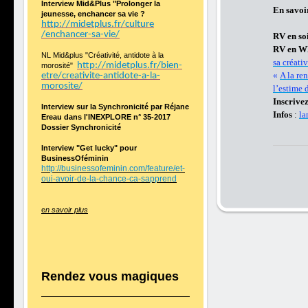
Interview Mid&Plus "Prolonger la
En savoi
jeunesse, enchancer sa vie ?
http://midetplus.fr/culture
/enchancer-sa-vie/
RV en so
RV en 
NL Mid&plus "Créativité, antidote à la
sa créati
http://midetplus.fr/bien-
morosité"
«
A la re
etre/creativite-antidote-a-la-
morosite/
l’estime 
Inscrivez
Interview sur la Synchronicité par Réjane
Infos
:
la
Ereau dans l'INEXPLORE n° 35-2017
Dossier Synchronicité
Interview "Get lucky" pour
BusinessOféminin
http://businessofeminin.com/feature/et-
oui-avoir-de-la-chance-ca-sapprend
e
n savoir plus
Rendez vous magiques