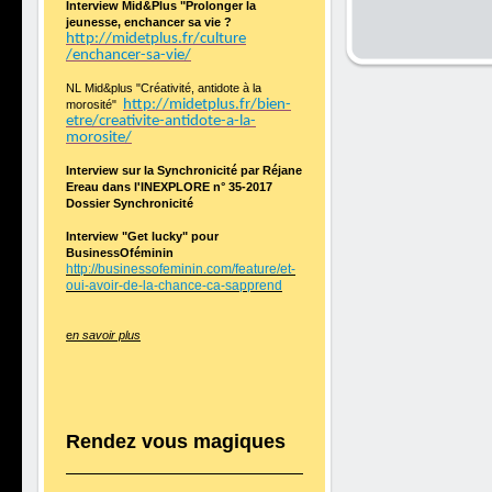
Interview Mid&Plus "Prolonger la
jeunesse, enchancer sa vie ?
http://midetplus.fr/culture
/enchancer-sa-vie/
NL Mid&plus "Créativité, antidote à la
http://midetplus.fr/bien-
morosité"
etre/creativite-antidote-a-la-
morosite/
Interview sur la Synchronicité par Réjane
Ereau dans l'INEXPLORE n° 35-2017
Dossier Synchronicité
Interview "Get lucky" pour
BusinessOféminin
http://businessofeminin.com/feature/et-
oui-avoir-de-la-chance-ca-sapprend
e
n savoir plus
Rendez vous magiques