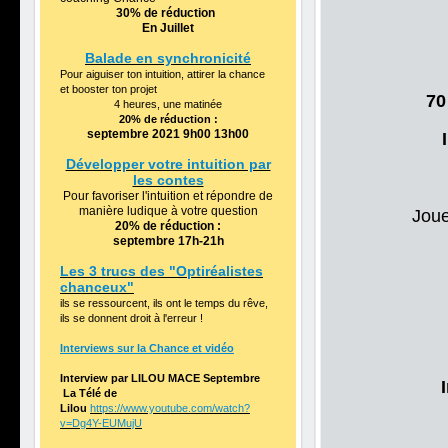
30%
de réduction
En Juillet
Balade en synchronicité
Pour aiguiser ton intuition, attirer la chance
et booster ton projet
70
4 heures, une matinée
20% de réduction :
septembre 2021 9h00 13h00
Développer votre intuition par
les contes
Pour favoriser l'intuition et répondre de
manière ludique à votre question
Joue
20% de réduction :
septembre 17h-21h
Les 3 trucs des "Optiréalistes
chanceux"
ils se ressourcent, ils ont le temps du rêve,
ils se donnent droit à l'erreur !
Interviews sur la Chance et vidéo
Interview par LILOU MACE Septembre
La Télé de
Lilou
https://www.youtube.com/watch?
v=Dg4Y-EUMujU