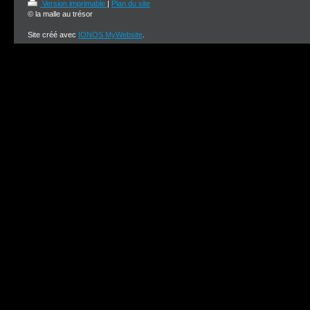
Version imprimable
|
Plan du site
© la malle au trésor
Site créé avec
IONOS MyWebsite
.