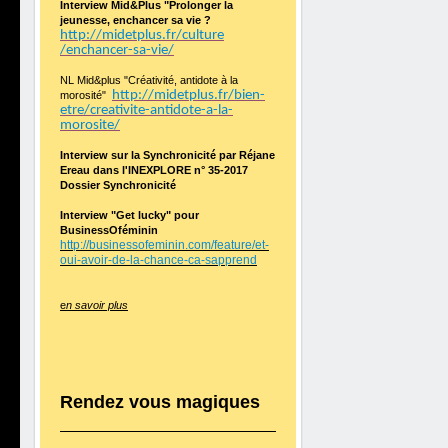
Interview Mid&Plus "Prolonger la
jeunesse, enchancer sa vie ?
http://midetplus.fr/culture
/enchancer-sa-vie/
NL Mid&plus "Créativité, antidote à la
http://midetplus.fr/bien-
morosité"
etre/creativite-antidote-a-la-
morosite/
Interview sur la Synchronicité par Réjane
Ereau dans l'INEXPLORE n° 35-2017
Dossier Synchronicité
Interview "Get lucky" pour
BusinessOféminin
http://businessofeminin.com/feature/et-
oui-avoir-de-la-chance-ca-sapprend
e
n savoir plus
Rendez vous magiques