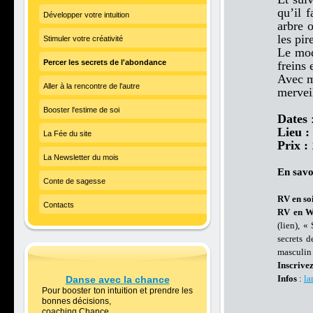
qu’il 
Développer votre intuition
arbre 
les pir
Stimuler votre créativité
Le mod
Percer les secrets de l'abondance
freins 
Avec m
Aller à la rencontre de l'autre
mervei
Booster l'estime de soi
Dates
Lieu :
La Fée du site
Prix :
La Newsletter du mois
En savo
Conte de sagesse
RV en so
Contacts
RV en 
(lien), «
secrets d
masculin 
Inscrivez
Infos
:
la
Danse avec la chance
Pour booster ton intuition et prendre les
bonnes décisions,
coaching Chance