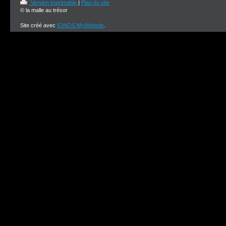
Version imprimable
|
Plan du site
© la malle au trésor
Site créé avec
IONOS MyWebsite
.