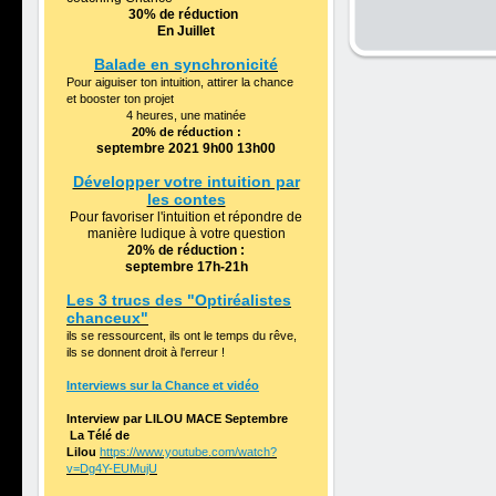
30%
de réduction
En Juillet
Balade en synchronicité
Pour aiguiser ton intuition, attirer la chance
et booster ton projet
4 heures, une matinée
20% de réduction :
septembre 2021 9h00 13h00
Développer votre intuition par
les contes
Pour favoriser l'intuition et répondre de
manière ludique à votre question
20% de réduction :
septembre 17h-21h
Les 3 trucs des "Optiréalistes
chanceux"
ils se ressourcent, ils ont le temps du rêve,
ils se donnent droit à l'erreur !
Interviews sur la Chance et vidéo
Interview par LILOU MACE Septembre
La Télé de
Lilou
https://www.youtube.com/watch?
v=Dg4Y-EUMujU