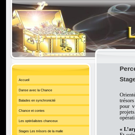
Perc
Stage
Accueil
Danse avec la Chance
Orienté
trésor
Balades en synchronicité
pour v
Chance et contes
proje
opérati
Les optiréalistes chanceux
« L’ar
Stages Les trésors de la malle
Et sui